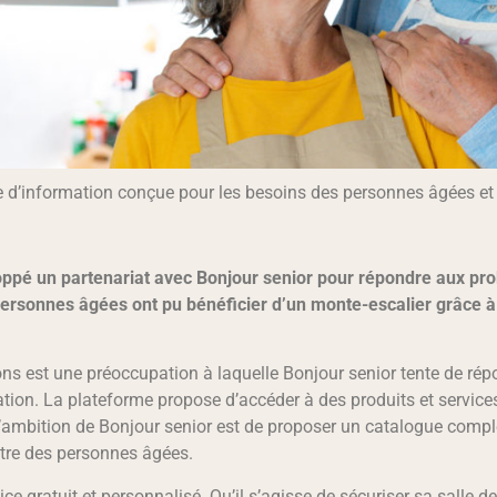
e d’information conçue pour les besoins des personnes âgées et 
loppé un partenariat avec Bonjour senior pour répondre aux pro
rsonnes âgées ont pu bénéficier d’un monte-escalier grâce à 
ons est une préoccupation à laquelle Bonjour senior tente de rép
ation. La plateforme propose d’accéder à des produits et service
L’ambition de Bonjour senior est de proposer un catalogue comple
être des personnes âgées.
e gratuit et personnalisé. Qu’il s’agisse de sécuriser sa salle de