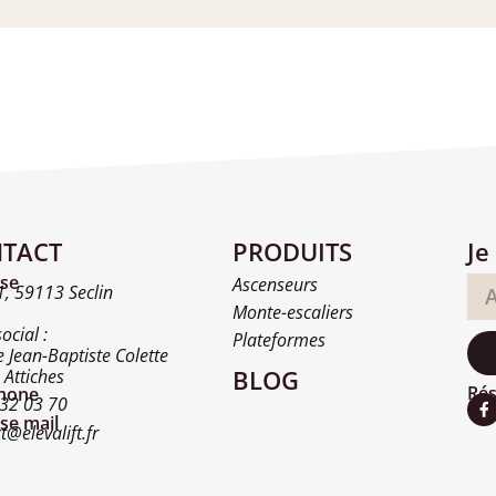
TACT
PRODUITS
Je
se
Ascenseurs
, 59113 Seclin
Monte-escaliers
ocial :
Plateformes
e Jean-Baptiste Colette
BLOG
Attiches
Rés
hone
 32 03 70
se mail
t@elevalift.fr